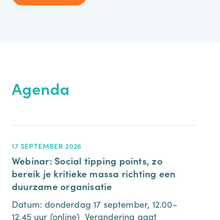
Agenda
17 SEPTEMBER 2026
9 O
Webinar: Social tipping points, zo
Me
bereik je kritieke massa richting een
Co
duurzame organisatie
Op 
Du
Datum: donderdag 17 september, 12.00–
be
12.45 uur (online) Verandering gaat