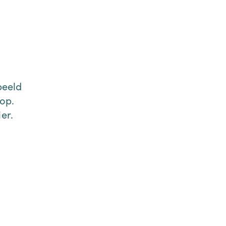
beeld
op.
er.