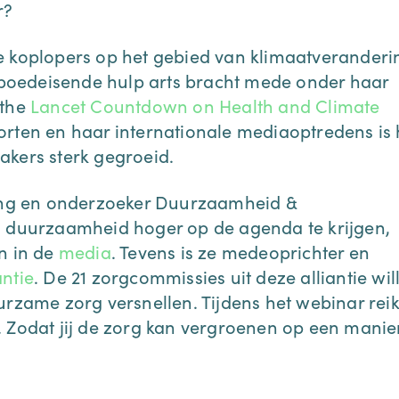
r?
e koplopers op het gebied van klimaatveranderi
oedeisende hulp arts bracht mede onder haar
 the
Lancet Countdown on Health and Climate
orten en haar internationale mediaoptredens is 
akers sterk gegroeid.
ding en onderzoeker Duurzaamheid &
m duurzaamheid hoger op de agenda te krijgen,
en in de
media
. Tevens is ze medeoprichter en
ntie
. De 21 zorgcommissies uit deze alliantie wil
urzame zorg versnellen. Tijdens het webinar reik
 Zodat jij de zorg kan vergroenen op een manie