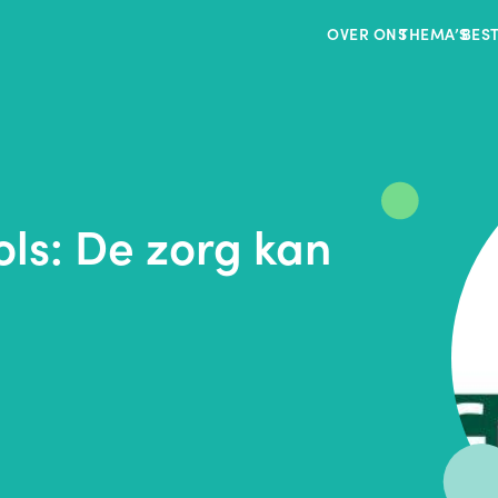
OVER ONS
THEMA’S
BES
ols: De zorg kan