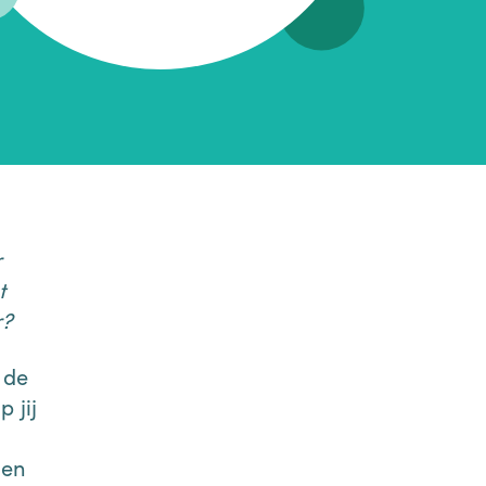
r
t
r?
 de
 jij
men