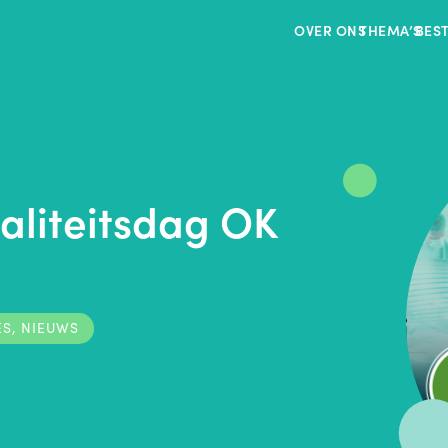
OVER ONS
THEMA’S
BES
aliteitsdag OK
ES
,
NIEUWS