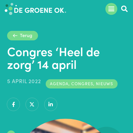
Terug
Congres ‘Heel de
zorg’ 14 april
5 APRIL 2022
AGENDA
,
CONGRES
,
NIEUWS