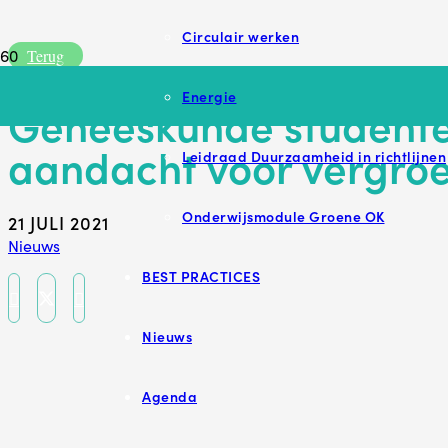
Circulair werken
Terug
Energie
Geneeskunde student
aandacht voor vergro
Leidraad Duurzaamheid in richtlijnen
Onderwijsmodule Groene OK
21 JULI 2021
Nieuws
BEST PRACTICES
Nieuws
Agenda