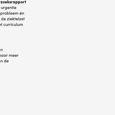
erzoeksrapport
 urgentie
dsprobleem én
 de ziektelast
et curriculum
an
 naar meer
an de