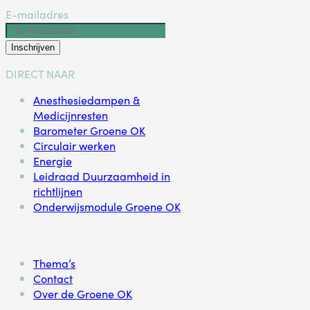
E-mailadres
Inschrijven
DIRECT NAAR
Anesthesiedampen &
Medicijnresten
Barometer Groene OK
Circulair werken
Energie
Leidraad Duurzaamheid in
richtlijnen
Onderwijsmodule Groene OK
Thema’s
Contact
Over de Groene OK