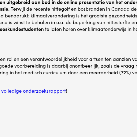
n uitgebreid aan bod in de online presentatie van het ond
ssie.
Terwijl de recente hittegolf en bosbranden in Canada de
end benadrukt: klimaatverandering is het grootste gezondhei
 is winst te behalen in o.a. de beperking van hittesterfte en
eeskundestudenten
te laten horen over klimaatonderwijs in h
en rol en een verantwoordelijkheid voor artsen ten aanzien v
oede voorbereiding is daarbij onontbeerlijk, zoals de vraag
ing in het medisch curriculum door een meerderheid (72%) v
t
volledige onderzoeksrapport
!