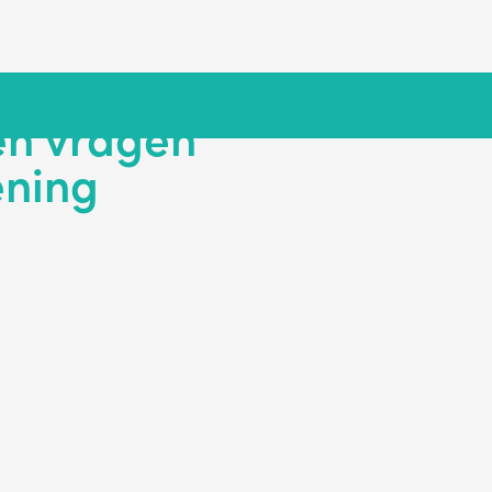
en vragen
ening