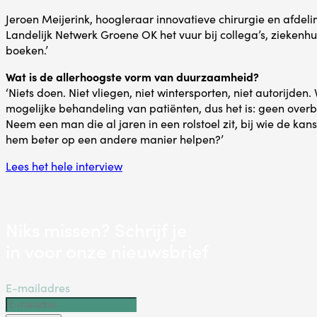
Jeroen Meijerink, hoogleraar innovatieve chirurgie en afde
Landelijk Netwerk Groene OK het vuur bij collega’s, ziekenhuiz
boeken.’
Wat is de allerhoogste vorm van duurzaamheid?
‘Niets doen. Niet vliegen, niet wintersporten, niet autorijde
mogelijke behandeling van patiënten, dus het is: geen ove
Neem een man die al jaren in een rolstoel zit, bij wie de kans 
hem beter op een andere manier helpen?’
Lees het hele interview
Niks missen? Schrijf je
in voor onze nieuwsbrief
E-mailadres