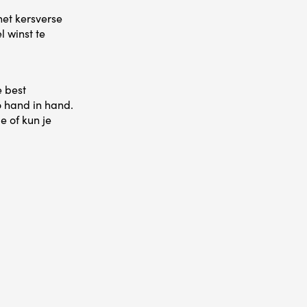
het kersverse
l winst te
e best
 hand in hand.
e of kun je