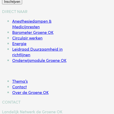
Inschrijven
DIRECT NAAR
Anesthesiedampen &
Medicijnresten
Barometer Groene OK
Circulair werken
Energie
Leidraad Duurzaamheid in
richtlijnen
Onderwijsmodule Groene OK
Thema’s
Contact
Over de Groene OK
CONTACT
Landelijk Netwerk de Groene OK