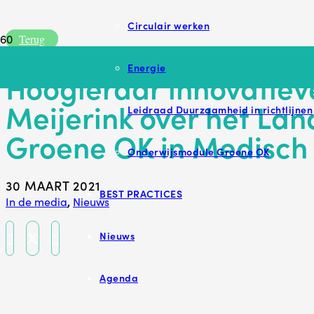
Circulair werken
Terug
Energie
Hoogleraar innovatieve
Meijerink over het Lan
Leidraad Duurzaamheid in richtlijnen
Groene OK in Medisch 
Onderwijsmodule Groene OK
30 MAART 2021
BEST PRACTICES
In de media
,
Nieuws
Nieuws
Agenda