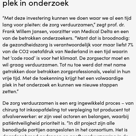
plek in onderzoek
“Met deze investering kunnen we doen waar we al een tijd
lang voor pleiten: de zorg verduurzamen,” zegt prof. dr.
Frank Willem Jansen, voorzitter van Medical Delta en een
van de betrokken onderzoekers. “Want dat is broodnodig:
de gezondheidszorg is verantwoordelijk voor maar liefst 7%
van de CO2 voetafdruk van Nederland in een tijd waarin
het ‘code rood’ is voor het klimaat. De zorgsector moet en
wil graag verduurzamen. Tot nu toe werd dat met name
getrokken door betrokken zorgprofessionals, veelal in hun
vrije tijd. Met de toekenning krijgt het een volwaardige
plek in het onderzoek en kunnen we nieuwe stappen
zetten.”
De zorg verduurzamen is een erg ingewikkeld proces – van
chirurg tot inkoopafdeling tot verpleging tot producent tot
afvalverwerker: er zijn veel actoren en belangen, waarbij
patiëntveiligheid prioriteit is. “In dit project zijn alle
benodigde partijen aangesloten in het consortium. Het is
daardoor breed gedragen en geeft verduurzaming in de