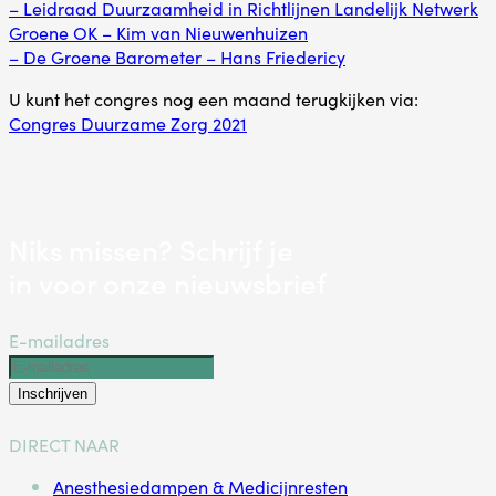
– Leidraad Duurzaamheid in Richtlijnen Landelijk Netwerk
Groene OK – Kim van Nieuwenhuizen
– De Groene Barometer – Hans Friedericy
U kunt het congres nog een maand terugkijken via:
Congres Duurzame Zorg 2021
Niks missen? Schrijf je
in voor onze nieuwsbrief
E-mailadres
Inschrijven
DIRECT NAAR
Anesthesiedampen & Medicijnresten