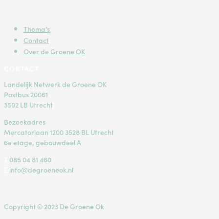
Thema’s
Contact
Over de Groene OK
CONTACT
Landelijk Netwerk de Groene OK
Postbus 20061
3502 LB Utrecht
Bezoekadres
Mercatorlaan 1200 3528 BL Utrecht
6e etage, gebouwdeel A
T
085 04 81 460
E
info@degroeneok.nl
Copyright © 2023 De Groene Ok