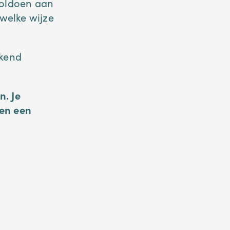
voldoen aan
 welke wijze
ekend
n. Je
 en een