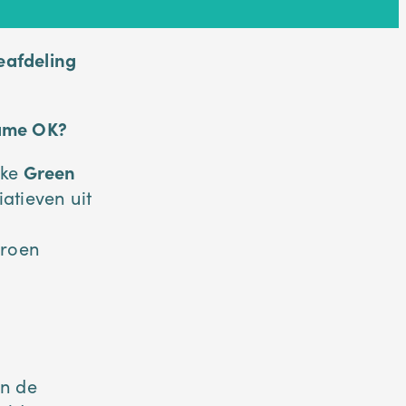
eafdeling
ame OK?
jke
Green
atieven uit
eroen
in de