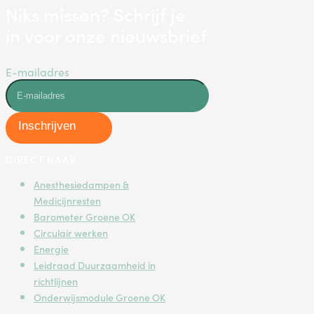
Niks missen? Schrijf je
in voor onze nieuwsbrief
E-mailadres
Inschrijven
DIRECT NAAR
Anesthesiedampen &
Medicijnresten
Barometer Groene OK
Circulair werken
Energie
Leidraad Duurzaamheid in
richtlijnen
Onderwijsmodule Groene OK