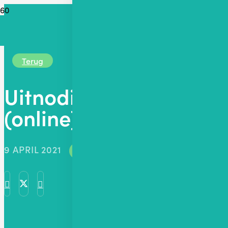
Terug
Uitnodiging NVLO The
(online)
9 APRIL 2021
CONGRES
,
WEBINAR