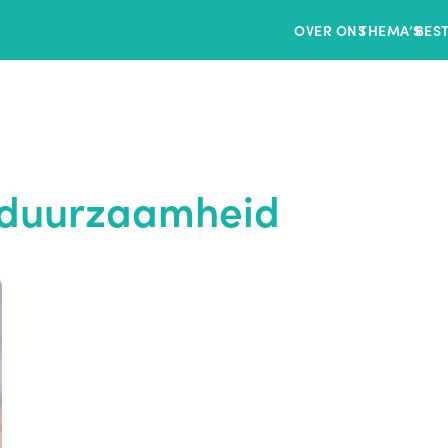
OVER ONS
THEMA’S
BES
jn duurzaamheid