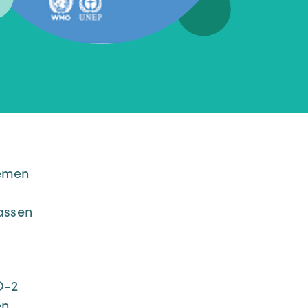
remen
assen
s
O-2
en