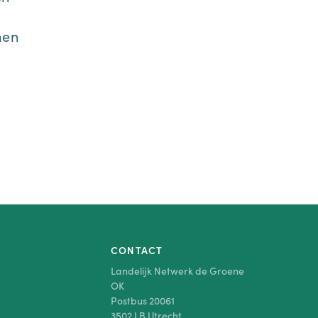
men
n
CONTACT
Landelijk Netwerk de Groene
OK
Postbus 20061
3502 LB Utrecht