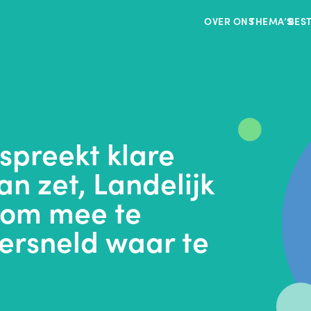
OVER ONS
THEMA’S
BES
spreekt klare
an zet, Landelijk
 om mee te
ersneld waar te