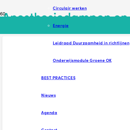
Circulair werken
Anesthesiedampen en 
Energie
Leidraad Duurzaamheid in richtlijnen
Onderwijsmodule Groene OK
BEST PRACTICES
Nieuws
Agenda
Contact